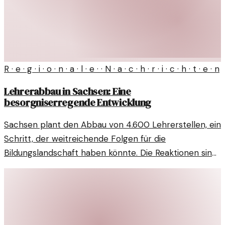
R · e · g · i · o · n · a · l · e · · N · a · c · h · r · i · c · h · t · e · n
Lehrerabbau in Sachsen: Eine
besorgniserregende Entwicklung
Sachsen plant den Abbau von 4.600 Lehrerstellen, ein
Schritt, der weitreichende Folgen für die
Bildungslandschaft haben könnte. Die Reaktionen sind
gemischt und werfen Fragen auf.