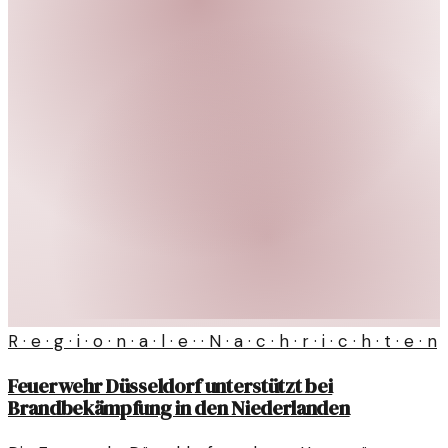
R · e · g · i · o · n · a · l · e · · N · a · c · h · r · i · c · h · t · e · n
Feuerwehr Düsseldorf unterstützt bei
Brandbekämpfung in den Niederlanden