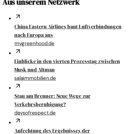
Aus unserem Netzwerk
China Eastern Airlines baut Luftverbindungen
nach Europa aus
mygreenhood.de
Einblicke in den vierten Prozesstag zwischen
Musk und Altman
salaimmobilien.de
Stau am Brenner: Neue Wege zur
Verkehrsberuhigung?
daysofrespect.de
Anfechtung des Ergebnisses der