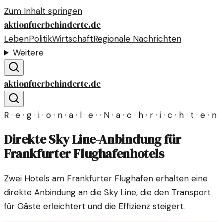
Zum Inhalt springen
aktionfuerbehinderte.de
Leben
Politik
Wirtschaft
Regionale Nachrichten
Weitere
aktionfuerbehinderte.de
R · e · g · i · o · n · a · l · e · · N · a · c · h · r · i · c · h · t · e · n
Direkte Sky Line-Anbindung für
Frankfurter Flughafenhotels
Zwei Hotels am Frankfurter Flughafen erhalten eine
direkte Anbindung an die Sky Line, die den Transport
für Gäste erleichtert und die Effizienz steigert.