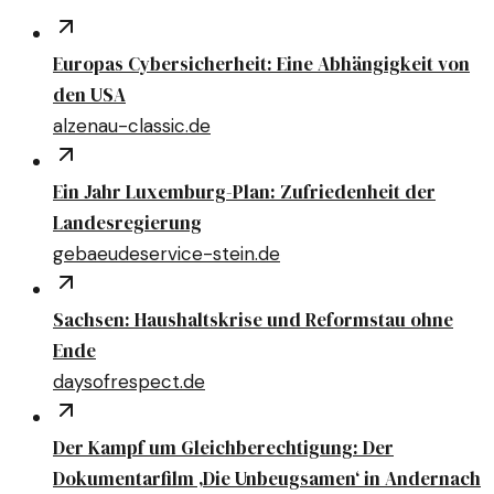
Europas Cybersicherheit: Eine Abhängigkeit von
den USA
alzenau-classic.de
Ein Jahr Luxemburg-Plan: Zufriedenheit der
Landesregierung
gebaeudeservice-stein.de
Sachsen: Haushaltskrise und Reformstau ohne
Ende
daysofrespect.de
Der Kampf um Gleichberechtigung: Der
Dokumentarfilm ‚Die Unbeugsamen‘ in Andernach