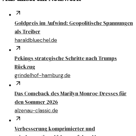
Goldpreis im Aufwind: Geopolitische Spannungen
als Treiber
haraldbluechel.de
Pekings strategische Schritte nach Trumps
Rückzug
grindelhof-hamburg.de
Das Comeback des Marilyn Monroe-Dresses für
den Sommer 2026
alzenau-classic.de
Verbesserung komprimierter und