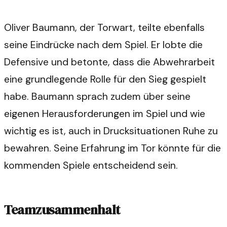
Oliver Baumann, der Torwart, teilte ebenfalls
seine Eindrücke nach dem Spiel. Er lobte die
Defensive und betonte, dass die Abwehrarbeit
eine grundlegende Rolle für den Sieg gespielt
habe. Baumann sprach zudem über seine
eigenen Herausforderungen im Spiel und wie
wichtig es ist, auch in Drucksituationen Ruhe zu
bewahren. Seine Erfahrung im Tor könnte für die
kommenden Spiele entscheidend sein.
Teamzusammenhalt