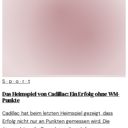
S · p · o · r · t
Das Heimspiel von Cadillac: Ein Erfolg ohne WM-
Punkte
Cadillac hat beim letzten Heimspiel gezeigt, dass
Erfolg nicht nur an Punkten gemessen wird. Die