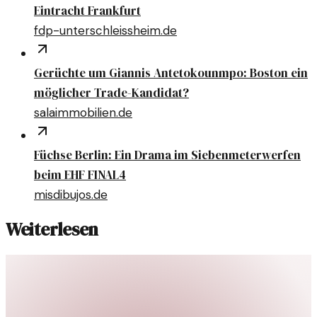
Eintracht Frankfurt
fdp-unterschleissheim.de
Gerüchte um Giannis Antetokounmpo: Boston ein
möglicher Trade-Kandidat?
salaimmobilien.de
Füchse Berlin: Ein Drama im Siebenmeterwerfen
beim EHF FINAL4
misdibujos.de
Weiterlesen