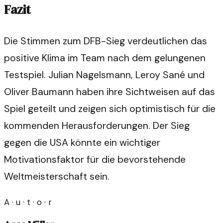
Fazit
Die Stimmen zum DFB-Sieg verdeutlichen das
positive Klima im Team nach dem gelungenen
Testspiel. Julian Nagelsmann, Leroy Sané und
Oliver Baumann haben ihre Sichtweisen auf das
Spiel geteilt und zeigen sich optimistisch für die
kommenden Herausforderungen. Der Sieg
gegen die USA könnte ein wichtiger
Motivationsfaktor für die bevorstehende
Weltmeisterschaft sein.
A · u · t · o · r