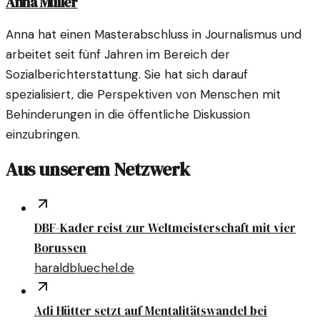
Anna Müller
Anna hat einen Masterabschluss in Journalismus und
arbeitet seit fünf Jahren im Bereich der
Sozialberichterstattung. Sie hat sich darauf
spezialisiert, die Perspektiven von Menschen mit
Behinderungen in die öffentliche Diskussion
einzubringen.
Aus unserem Netzwerk
DBF-Kader reist zur Weltmeisterschaft mit vier
Borussen
haraldbluechel.de
Adi Hütter setzt auf Mentalitätswandel bei